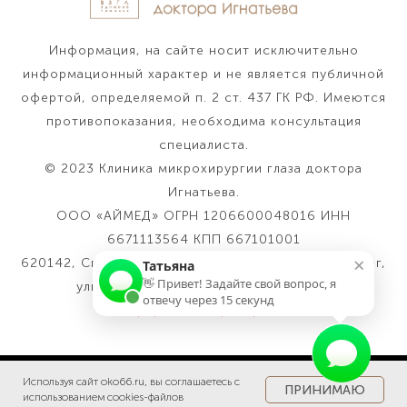
Информация, на сайте носит исключительно
информационный характер и не является публичной
офертой, определяемой п. 2 ст. 437 ГК РФ. Имеются
противопоказания, необходима консультация
специалиста.
© 2023 Клиника микрохирургии глаза доктора
Игнатьева.
ООО «АЙМЕД» ОГРН 1206600048016 ИНН
6671113564 КПП 667101001
×
620142, Свердловская область, город Екатеринбург,
Татьяна
👋 Привет! Задайте свой вопрос, я
улица Степана Разина, стр. 2, офис 5
отвечу через 15 секунд
Информация о рассрочке
Используя сайт oko66.ru, вы соглашаетесь с
Tilda
Made on
ПРИНИМАЮ
использованием cookies-файлов